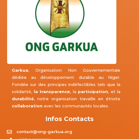
Garkua
, Organisation Non Gouvernementale
dédiée au développement durable au Niger.
Fondée sur des principes indéfectibles tels que la
solidarité,
la transparence,
la
participation
, et la
durabilité
, notre organisation travaille en étroite
collaboration
avec les communautés locales.
Infos Contacts
contact@ong-garkua.org