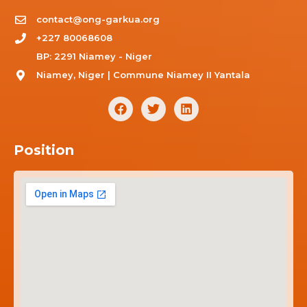
contact@ong-garkua.org
+227 80068608
BP: 2291 Niamey - Niger
Niamey, Niger | Commune Niamey II Yantala
Position