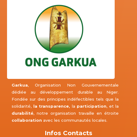
Garkua
, Organisation Non Gouvernementale
dédiée au développement durable au Niger.
Fondée sur des principes indéfectibles tels que la
solidarité,
la transparence,
la
participation
, et la
durabilité
, notre organisation travaille en étroite
collaboration
avec les communautés locales.
Infos Contacts